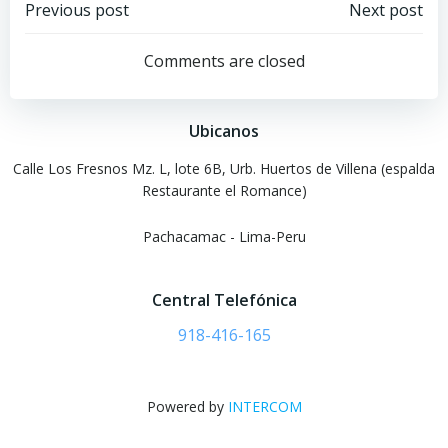
Navegación
Navegación
Previous post
Next post
por
por
Comments are closed
las
las
Ubicanos
entradas
entradas
Calle Los Fresnos Mz. L, lote 6B, Urb. Huertos de Villena (espalda
Restaurante el Romance)
Pachacamac - Lima-Peru
Central Telefónica
918-416-165
Powered by
INTERCOM